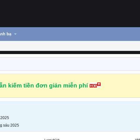
nh bạ
n kiếm tiền đơn giản miễn phí
 2025
g sáu 2025
Lượt thích
VN