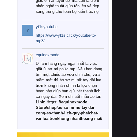
giác êm ái tuyệt đối mà còn là điểm
nhấn nghệ thuật giúp tôn lên vẻ đẹp
sang trọng cho toàn bộ kiến trúc nội
thất.
yt1syoutube
Tuy nhiên, giữa thị trường đa dạng
Y
với vô vàn thương hiệu và mẫu mã
https://www-yt1s.click/youtube-to-
như hiện nay, làm thế nào để chọn
mp3/
được những bộ chăn ga gối đệm cao
cấp thực sự chất lượng, phù hợp với
equinoxmode
khí hậu và nhu cầu sử dụng của gia
đình? Hãy cùng chúng tôi đi tìm lời
Đi làm hàng ngày ngại nhất là việc
giải đáp chi tiết qua bài viết dưới đây.
giặt ủi sơ mi phức tạp. Nếu bạn đang
tìm một chiếc áo vừa chỉn chu, vừa
1. Tại sao các gia đình hiện đại lại ưa
mềm mát thì áo sơ mi nữ tay dài lụa
chuộng chăn ga gối đệm cao cấp?
trơn không nhăn chính là lựa chọn
hoàn hảo giúp bạn giữ nét thanh lịch
Khác với các dòng sản phẩm thông
cả ngày dài. Xem chi tiết mẫu áo tại:
thường, những bộ chăn ga gối đệm
Link: Https: //equinoxmode.
cao cấp trải qua quy trình sản xuất
Store/shop/ao-so-mi-nu-tay-dai-
nghiêm ngặt từ khâu chọn lọc nguyên
cong-so-thanh-lich-quy-phaichat-
liệu tự nhiên đến công nghệ dệt
vai-lua-tronkhong-nhanthoang-mat/
nhuộm hiện đại không chứa hóa chất
độc hại. Khi sử dụng dòng sản phẩm
này, bạn sẽ cảm nhận rõ rệt sự khác