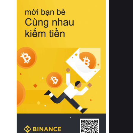
biệt từ bề mặt vải mềm mịn, khả năng
thoáng khí tuyệt vời cho đến độ đàn
hồi chuẩn xác của phần đệm nâng đỡ
cột sống.
Bên cạnh đó, việc lựa chọn các dòng
sản phẩm đạt chuẩn chất lượng quốc
tế còn giúp ngăn ngừa tình trạng kích
ứng da, hạn chế sự phát triển của vi
khuẩn và nấm mốc trong điều kiện
thời tiết nóng ẩm. Bạn có thể tìm hiểu
thêm các nghiên cứu khoa học về tác
động của giấc ngủ và môi trường
phòng ngủ đối với sức khỏe con
người tại Sleep Foundation (External
Link) để có cái nhìn toàn diện hơn.
2. Các tiêu chí vàng khi lựa chọn
chăn ga gối đệm cao cấp cho phòng
ngủ
Để sở hữu một bộ chăn ga gối đệm
cao cấp hoàn hảo cả về thẩm mỹ lẫn
công năng, người tiêu dùng cần cân
nhắc kỹ lưỡng các tiêu chí quan trọng