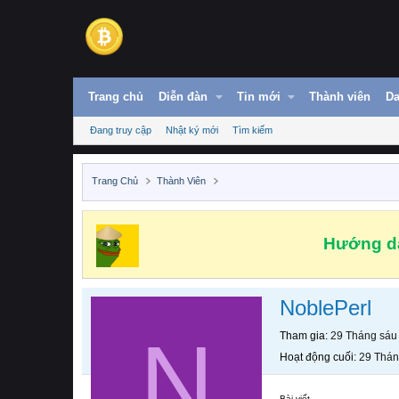
Trang chủ
Diễn đàn
Tin mới
Thành viên
Da
Đang truy cập
Nhật ký mới
Tìm kiếm
Trang Chủ
Thành Viên
Hướng dẫ
NoblePerl
N
Tham gia
29 Tháng sáu
Hoạt động cuối
29 Thán
Bài viết