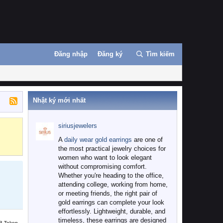
Đăng nhập
Đăng ký
Tìm kiếm
Nhật ký mới nhất
siriusjewelers
Binance
MEXC
A
daily wear gold earrings
are one of
the most practical jewelry choices for
women who want to look elegant
without compromising comfort.
Whether you're heading to the office,
attending college, working from home,
or meeting friends, the right pair of
gold earrings can complete your look
effortlessly. Lightweight, durable, and
timeless, these earrings are designed
B Token