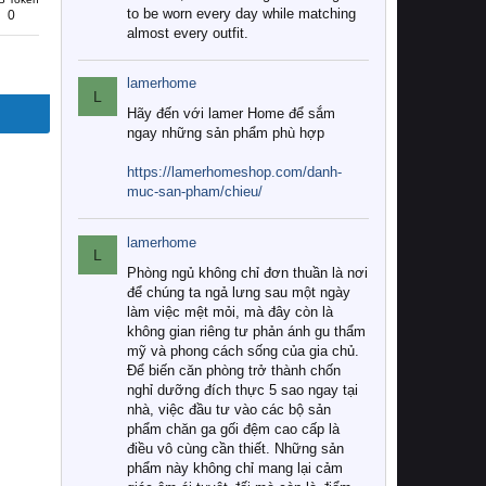
to be worn every day while matching
0
almost every outfit.
lamerhome
L
Hãy đến với lamer Home để sắm
ngay những sản phẩm phù hợp
https://lamerhomeshop.com/danh-
muc-san-pham/chieu/
lamerhome
L
Phòng ngủ không chỉ đơn thuần là nơi
để chúng ta ngả lưng sau một ngày
làm việc mệt mỏi, mà đây còn là
không gian riêng tư phản ánh gu thẩm
mỹ và phong cách sống của gia chủ.
Để biến căn phòng trở thành chốn
nghỉ dưỡng đích thực 5 sao ngay tại
nhà, việc đầu tư vào các bộ sản
phẩm chăn ga gối đệm cao cấp là
điều vô cùng cần thiết. Những sản
phẩm này không chỉ mang lại cảm