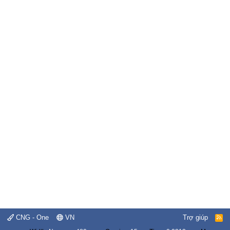
CNG - One
VN
Trợ giúp
R
S