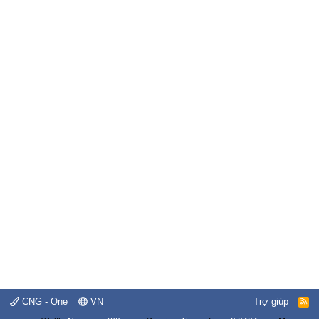
CNG - One
VN
Trợ giúp
R
S