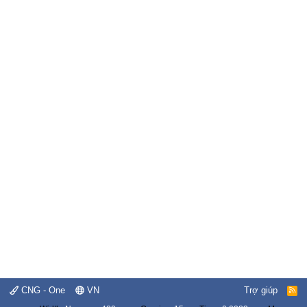
CNG - One
VN
Trợ giúp
R
S