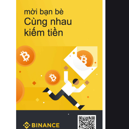
biệt từ bề mặt vải mềm mịn, khả năng
thoáng khí tuyệt vời cho đến độ đàn
hồi chuẩn xác của phần đệm nâng đỡ
cột sống.
Bên cạnh đó, việc lựa chọn các dòng
sản phẩm đạt chuẩn chất lượng quốc
tế còn giúp ngăn ngừa tình trạng kích
ứng da, hạn chế sự phát triển của vi
khuẩn và nấm mốc trong điều kiện
thời tiết nóng ẩm. Bạn có thể tìm hiểu
thêm các nghiên cứu khoa học về tác
động của giấc ngủ và môi trường
phòng ngủ đối với sức khỏe con
người tại Sleep Foundation (External
Link) để có cái nhìn toàn diện hơn.
2. Các tiêu chí vàng khi lựa chọn
chăn ga gối đệm cao cấp cho phòng
ngủ
Để sở hữu một bộ chăn ga gối đệm
cao cấp hoàn hảo cả về thẩm mỹ lẫn
công năng, người tiêu dùng cần cân
nhắc kỹ lưỡng các tiêu chí quan trọng