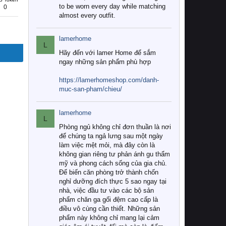
to be worn every day while matching
0
almost every outfit.
lamerhome
L
Hãy đến với lamer Home để sắm
ngay những sản phẩm phù hợp
https://lamerhomeshop.com/danh-
muc-san-pham/chieu/
lamerhome
L
Phòng ngủ không chỉ đơn thuần là nơi
để chúng ta ngả lưng sau một ngày
làm việc mệt mỏi, mà đây còn là
không gian riêng tư phản ánh gu thẩm
mỹ và phong cách sống của gia chủ.
Để biến căn phòng trở thành chốn
nghỉ dưỡng đích thực 5 sao ngay tại
nhà, việc đầu tư vào các bộ sản
phẩm chăn ga gối đệm cao cấp là
điều vô cùng cần thiết. Những sản
phẩm này không chỉ mang lại cảm