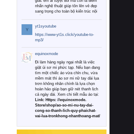
giác êm ái tuyệt đối mà còn là điểm
nhấn nghệ thuật giúp tôn lên vẻ đẹp
sang trọng cho toàn bộ kiến trúc nội
thất.
yt1syoutube
Tuy nhiên, giữa thị trường đa dạng
Y
với vô vàn thương hiệu và mẫu mã
https://www-yt1s.click/youtube-to-
như hiện nay, làm thế nào để chọn
mp3/
được những bộ chăn ga gối đệm cao
cấp thực sự chất lượng, phù hợp với
equinoxmode
khí hậu và nhu cầu sử dụng của gia
đình? Hãy cùng chúng tôi đi tìm lời
Đi làm hàng ngày ngại nhất là việc
giải đáp chi tiết qua bài viết dưới đây.
giặt ủi sơ mi phức tạp. Nếu bạn đang
tìm một chiếc áo vừa chỉn chu, vừa
1. Tại sao các gia đình hiện đại lại ưa
mềm mát thì áo sơ mi nữ tay dài lụa
chuộng chăn ga gối đệm cao cấp?
trơn không nhăn chính là lựa chọn
hoàn hảo giúp bạn giữ nét thanh lịch
Khác với các dòng sản phẩm thông
cả ngày dài. Xem chi tiết mẫu áo tại:
thường, những bộ chăn ga gối đệm
Link: Https: //equinoxmode.
cao cấp trải qua quy trình sản xuất
Store/shop/ao-so-mi-nu-tay-dai-
nghiêm ngặt từ khâu chọn lọc nguyên
cong-so-thanh-lich-quy-phaichat-
liệu tự nhiên đến công nghệ dệt
vai-lua-tronkhong-nhanthoang-mat/
nhuộm hiện đại không chứa hóa chất
độc hại. Khi sử dụng dòng sản phẩm
này, bạn sẽ cảm nhận rõ rệt sự khác