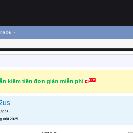
nh bạ
n kiếm tiền đơn giản miễn phí
2us
 2025
g một 2025
Lượt thích
VN