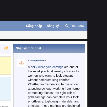
Đăng nhập
Đăng ký
Tìm kiếm
Nhật ký mới nhất
siriusjewelers
Binance
MEXC
A
daily wear gold earrings
are one of
the most practical jewelry choices for
women who want to look elegant
without compromising comfort.
Whether you're heading to the office,
attending college, working from home,
or meeting friends, the right pair of
gold earrings can complete your look
effortlessly. Lightweight, durable, and
timeless, these earrings are designed
B Token