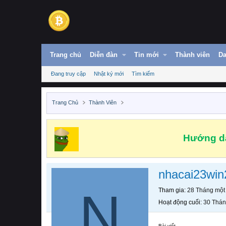
Trang chủ
Diễn đàn
Tin mới
Thành viên
Da
Đang truy cập
Nhật ký mới
Tìm kiếm
Trang Chủ
Thành Viên
Hướng dẫ
nhacai23win
N
Tham gia
28 Tháng một
Hoạt động cuối
30 Thán
Bài viết