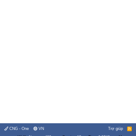
CNG - One
VN
Trợ giúp
R
S