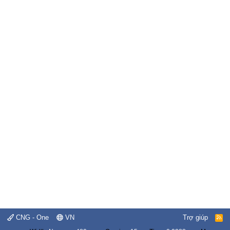
CNG - One
VN
Trợ giúp
R
S