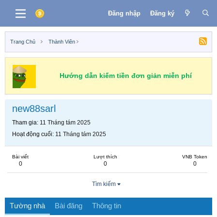
Đăng nhập
Đăng ký
Trang Chủ
Thành Viên
Hướng dẫn kiếm tiền đơn giản miễn phí
new88sarl
Tham gia
11 Tháng tám 2025
Hoạt động cuối
11 Tháng tám 2025
Bài viết
Lượt thích
VNB Token
0
0
0
Tìm kiếm
Tường nhà
Bài đăng
Thông tin