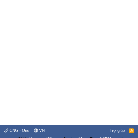
CNG - One
VN
Trợ giúp
R
S