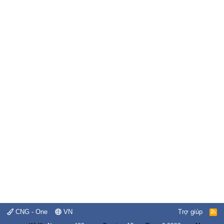
CNG - One
VN
Trợ giúp
R
S