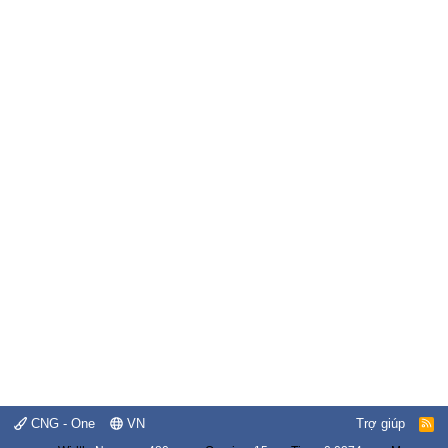
CNG - One
VN
Trợ giúp
R
S