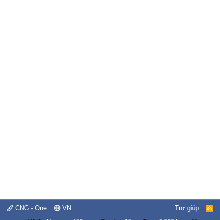
CNG - One
VN
Trợ giúp
R
S