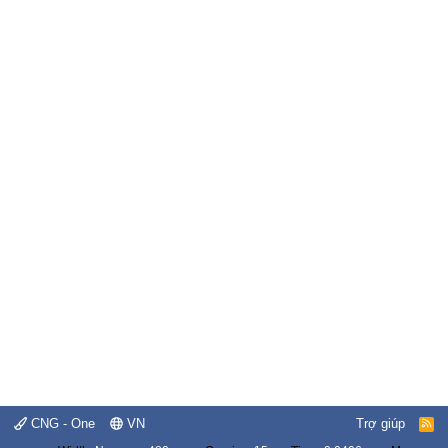
CNG - One
VN
Trợ giúp
R
S