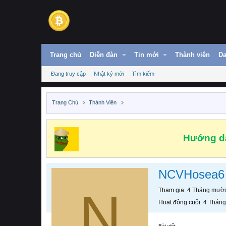
Trang chủ
Diễn đàn
Tin mới
Thành viên
Da
Đang truy cập
Nhật ký mới
Tìm kiếm
Trang Chủ
Thành Viên
Hướng dẫ
NCVHosea6
N
Tham gia
4 Tháng mười
Hoạt động cuối
4 Tháng
Bài viết