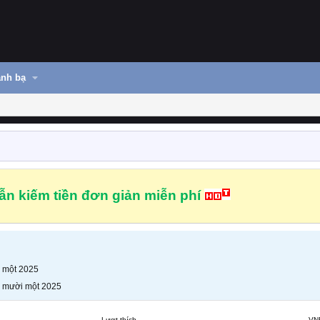
nh bạ
n kiếm tiền đơn giản miễn phí
 một 2025
 mười một 2025
Lượt thích
VN