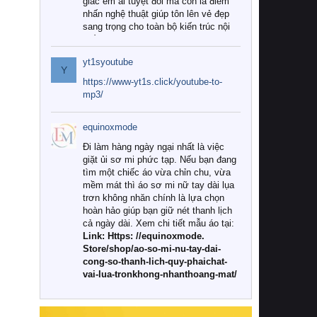
giác êm ái tuyệt đối mà còn là điểm
nhấn nghệ thuật giúp tôn lên vẻ đẹp
sang trọng cho toàn bộ kiến trúc nội
thất.
yt1syoutube
Tuy nhiên, giữa thị trường đa dạng
Y
với vô vàn thương hiệu và mẫu mã
https://www-yt1s.click/youtube-to-
như hiện nay, làm thế nào để chọn
mp3/
được những bộ chăn ga gối đệm cao
cấp thực sự chất lượng, phù hợp với
equinoxmode
khí hậu và nhu cầu sử dụng của gia
đình? Hãy cùng chúng tôi đi tìm lời
Đi làm hàng ngày ngại nhất là việc
giải đáp chi tiết qua bài viết dưới đây.
giặt ủi sơ mi phức tạp. Nếu bạn đang
tìm một chiếc áo vừa chỉn chu, vừa
1. Tại sao các gia đình hiện đại lại ưa
mềm mát thì áo sơ mi nữ tay dài lụa
chuộng chăn ga gối đệm cao cấp?
trơn không nhăn chính là lựa chọn
hoàn hảo giúp bạn giữ nét thanh lịch
Khác với các dòng sản phẩm thông
cả ngày dài. Xem chi tiết mẫu áo tại:
thường, những bộ chăn ga gối đệm
Link: Https: //equinoxmode.
cao cấp trải qua quy trình sản xuất
Store/shop/ao-so-mi-nu-tay-dai-
nghiêm ngặt từ khâu chọn lọc nguyên
cong-so-thanh-lich-quy-phaichat-
liệu tự nhiên đến công nghệ dệt
vai-lua-tronkhong-nhanthoang-mat/
nhuộm hiện đại không chứa hóa chất
độc hại. Khi sử dụng dòng sản phẩm
này, bạn sẽ cảm nhận rõ rệt sự khác