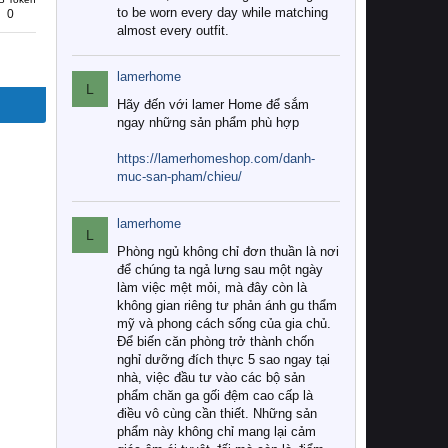
to be worn every day while matching
0
almost every outfit.
lamerhome
L
Hãy đến với lamer Home để sắm
ngay những sản phẩm phù hợp
https://lamerhomeshop.com/danh-
muc-san-pham/chieu/
lamerhome
L
Phòng ngủ không chỉ đơn thuần là nơi
để chúng ta ngả lưng sau một ngày
làm việc mệt mỏi, mà đây còn là
không gian riêng tư phản ánh gu thẩm
mỹ và phong cách sống của gia chủ.
Để biến căn phòng trở thành chốn
nghỉ dưỡng đích thực 5 sao ngay tại
nhà, việc đầu tư vào các bộ sản
phẩm chăn ga gối đệm cao cấp là
điều vô cùng cần thiết. Những sản
phẩm này không chỉ mang lại cảm