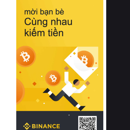
biệt từ bề mặt vải mềm mịn, khả năng
thoáng khí tuyệt vời cho đến độ đàn
hồi chuẩn xác của phần đệm nâng đỡ
cột sống.
Bên cạnh đó, việc lựa chọn các dòng
sản phẩm đạt chuẩn chất lượng quốc
tế còn giúp ngăn ngừa tình trạng kích
ứng da, hạn chế sự phát triển của vi
khuẩn và nấm mốc trong điều kiện
thời tiết nóng ẩm. Bạn có thể tìm hiểu
thêm các nghiên cứu khoa học về tác
động của giấc ngủ và môi trường
phòng ngủ đối với sức khỏe con
người tại Sleep Foundation (External
Link) để có cái nhìn toàn diện hơn.
2. Các tiêu chí vàng khi lựa chọn
chăn ga gối đệm cao cấp cho phòng
ngủ
Để sở hữu một bộ chăn ga gối đệm
cao cấp hoàn hảo cả về thẩm mỹ lẫn
công năng, người tiêu dùng cần cân
nhắc kỹ lưỡng các tiêu chí quan trọng