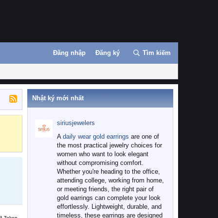
Đăng nhập
Đăng ký
Tìm kiếm
Nhật ký mới nhất
siriusjewelers
Binance
MEXC
A
daily wear gold earrings
are one of
the most practical jewelry choices for
women who want to look elegant
without compromising comfort.
Whether you're heading to the office,
attending college, working from home,
or meeting friends, the right pair of
gold earrings can complete your look
effortlessly. Lightweight, durable, and
timeless, these earrings are designed
B Token