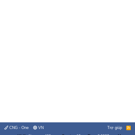
CNG - One
VN
Trợ giúp
R
S