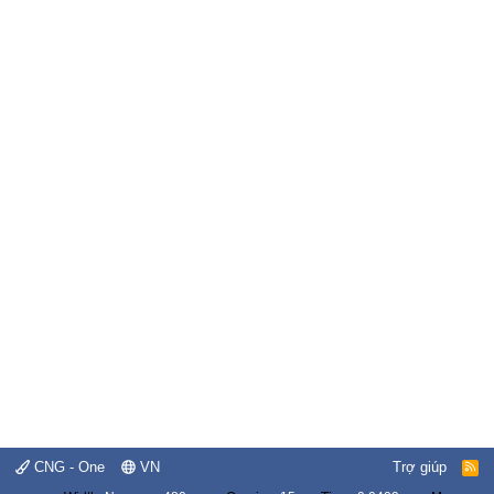
CNG - One
VN
Trợ giúp
R
S