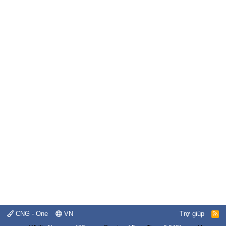
CNG - One
VN
Trợ giúp
R
S