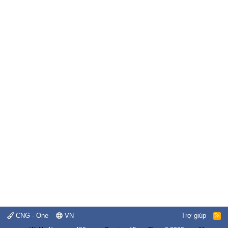
CNG - One
VN
Trợ giúp
R
S