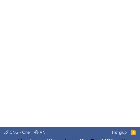
CNG - One
VN
Trợ giúp
R
S