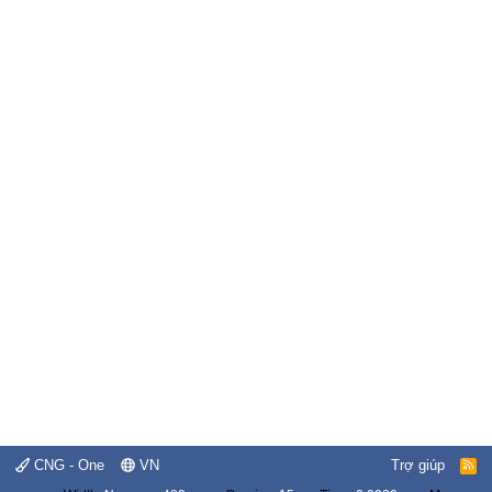
CNG - One
VN
Trợ giúp
R
S