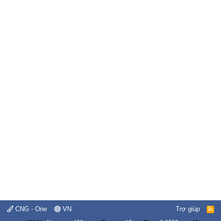
CNG - One
VN
Trợ giúp
R
S