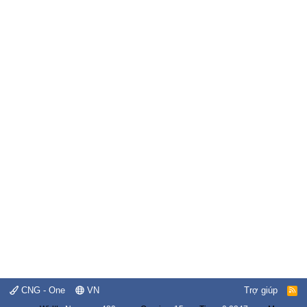
CNG - One
VN
Trợ giúp
R
S