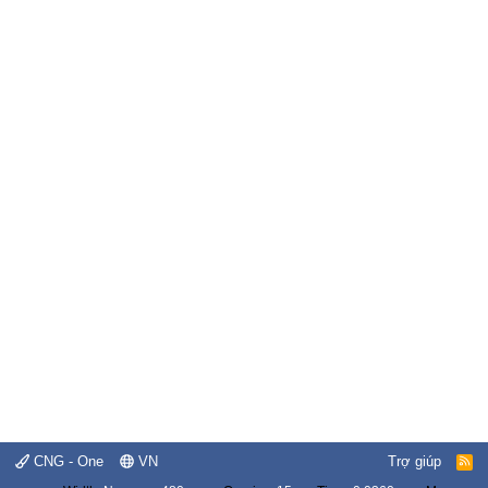
CNG - One
VN
Trợ giúp
R
S