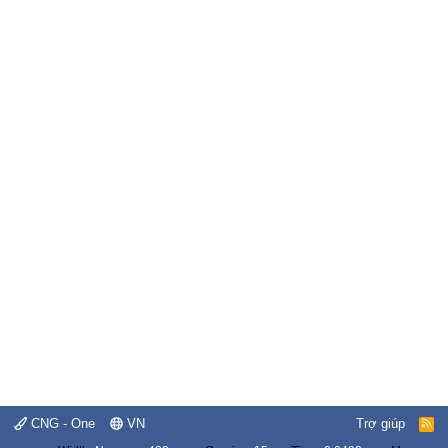
CNG - One
VN
Trợ giúp
R
S