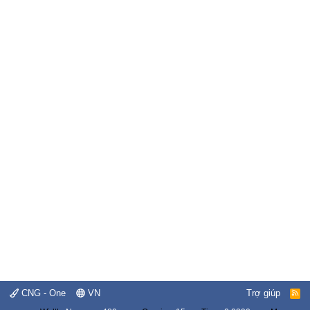
CNG - One
VN
Trợ giúp
R
S