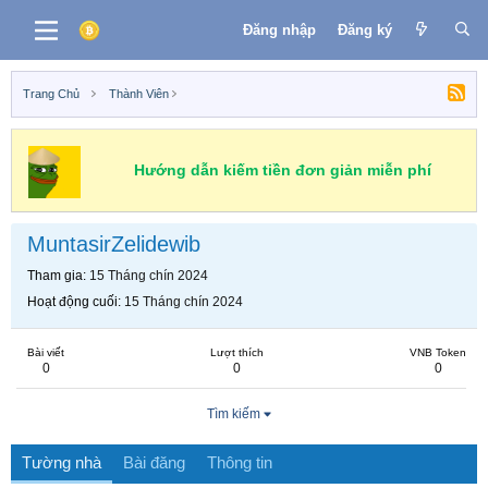
Đăng nhập
Đăng ký
Trang Chủ
Thành Viên
Hướng dẫn kiếm tiền đơn giản miễn phí
MuntasirZelidewib
Tham gia
15 Tháng chín 2024
Hoạt động cuối
15 Tháng chín 2024
Bài viết
Lượt thích
VNB Token
0
0
0
Tìm kiếm
Tường nhà
Bài đăng
Thông tin