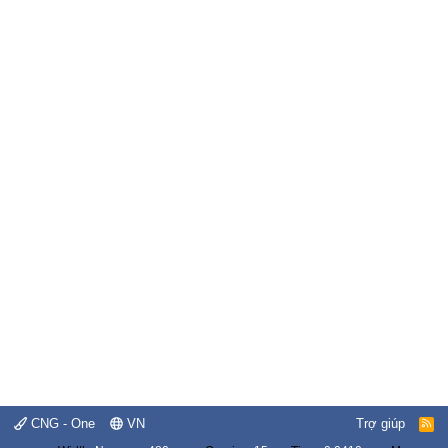
CNG - One
VN
Trợ giúp
R
S