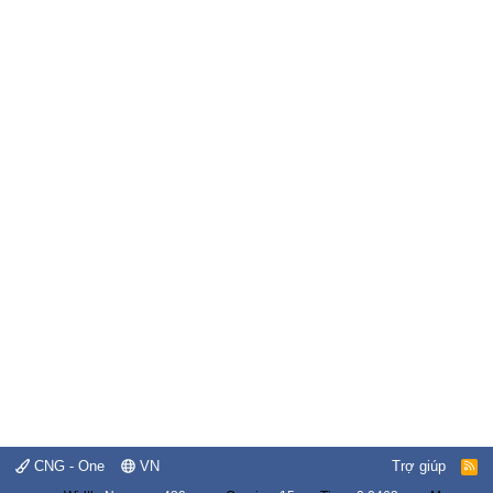
CNG - One
VN
Trợ giúp
R
S