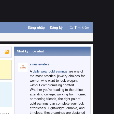
Đăng nhập
Đăng ký
Tìm kiếm
Nhật ký mới nhất
siriusjewelers
Binance
MEXC
A
daily wear gold earrings
are one of
the most practical jewelry choices for
women who want to look elegant
without compromising comfort.
Whether you're heading to the office,
attending college, working from home,
or meeting friends, the right pair of
gold earrings can complete your look
effortlessly. Lightweight, durable, and
timeless, these earrings are designed
B Token