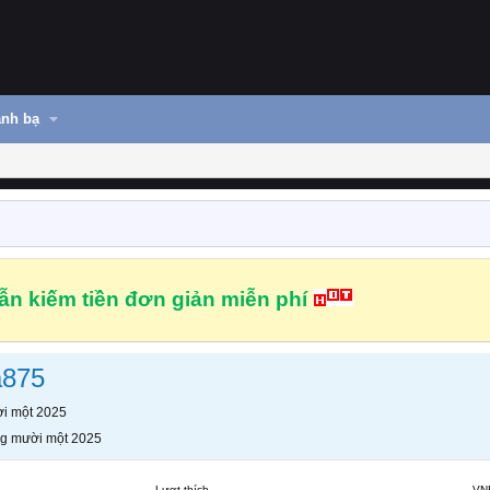
nh bạ
n kiếm tiền đơn giản miễn phí
a875
i một 2025
g mười một 2025
Lượt thích
VN