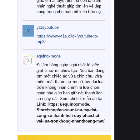
giác êm ái tuyệt đối mà còn là điểm
nhấn nghệ thuật giúp tôn lên vẻ đẹp
sang trọng cho toàn bộ kiến trúc nội
thất.
yt1syoutube
Tuy nhiên, giữa thị trường đa dạng
Y
với vô vàn thương hiệu và mẫu mã
https://www-yt1s.click/youtube-to-
như hiện nay, làm thế nào để chọn
mp3/
được những bộ chăn ga gối đệm cao
cấp thực sự chất lượng, phù hợp với
equinoxmode
khí hậu và nhu cầu sử dụng của gia
đình? Hãy cùng chúng tôi đi tìm lời
Đi làm hàng ngày ngại nhất là việc
giải đáp chi tiết qua bài viết dưới đây.
giặt ủi sơ mi phức tạp. Nếu bạn đang
tìm một chiếc áo vừa chỉn chu, vừa
1. Tại sao các gia đình hiện đại lại ưa
mềm mát thì áo sơ mi nữ tay dài lụa
chuộng chăn ga gối đệm cao cấp?
trơn không nhăn chính là lựa chọn
hoàn hảo giúp bạn giữ nét thanh lịch
Khác với các dòng sản phẩm thông
cả ngày dài. Xem chi tiết mẫu áo tại:
thường, những bộ chăn ga gối đệm
Link: Https: //equinoxmode.
cao cấp trải qua quy trình sản xuất
Store/shop/ao-so-mi-nu-tay-dai-
nghiêm ngặt từ khâu chọn lọc nguyên
cong-so-thanh-lich-quy-phaichat-
liệu tự nhiên đến công nghệ dệt
vai-lua-tronkhong-nhanthoang-mat/
nhuộm hiện đại không chứa hóa chất
độc hại. Khi sử dụng dòng sản phẩm
này, bạn sẽ cảm nhận rõ rệt sự khác