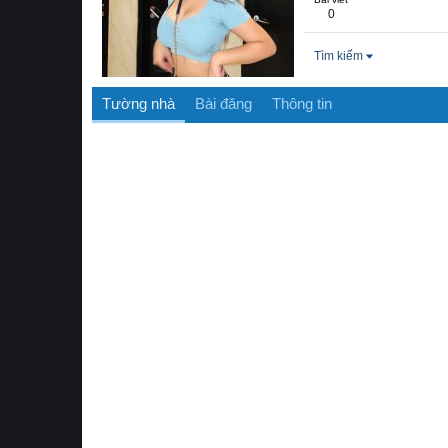
0
Tìm kiếm
Tường nhà
Bài đăng
Thông tin