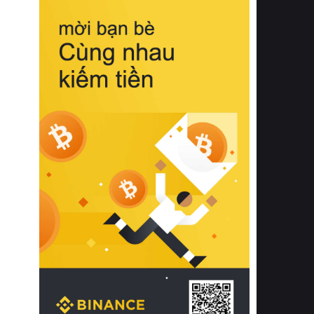
biệt từ bề mặt vải mềm mịn, khả năng
thoáng khí tuyệt vời cho đến độ đàn
hồi chuẩn xác của phần đệm nâng đỡ
cột sống.
Bên cạnh đó, việc lựa chọn các dòng
sản phẩm đạt chuẩn chất lượng quốc
tế còn giúp ngăn ngừa tình trạng kích
ứng da, hạn chế sự phát triển của vi
khuẩn và nấm mốc trong điều kiện
thời tiết nóng ẩm. Bạn có thể tìm hiểu
thêm các nghiên cứu khoa học về tác
động của giấc ngủ và môi trường
phòng ngủ đối với sức khỏe con
người tại Sleep Foundation (External
Link) để có cái nhìn toàn diện hơn.
2. Các tiêu chí vàng khi lựa chọn
chăn ga gối đệm cao cấp cho phòng
ngủ
Để sở hữu một bộ chăn ga gối đệm
cao cấp hoàn hảo cả về thẩm mỹ lẫn
công năng, người tiêu dùng cần cân
nhắc kỹ lưỡng các tiêu chí quan trọng