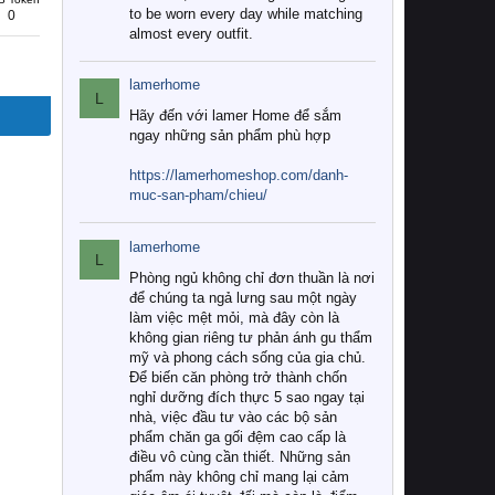
to be worn every day while matching
0
almost every outfit.
lamerhome
L
Hãy đến với lamer Home để sắm
ngay những sản phẩm phù hợp
https://lamerhomeshop.com/danh-
muc-san-pham/chieu/
lamerhome
L
Phòng ngủ không chỉ đơn thuần là nơi
để chúng ta ngả lưng sau một ngày
làm việc mệt mỏi, mà đây còn là
không gian riêng tư phản ánh gu thẩm
mỹ và phong cách sống của gia chủ.
Để biến căn phòng trở thành chốn
nghỉ dưỡng đích thực 5 sao ngay tại
nhà, việc đầu tư vào các bộ sản
phẩm chăn ga gối đệm cao cấp là
điều vô cùng cần thiết. Những sản
phẩm này không chỉ mang lại cảm