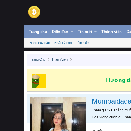
Trang chủ
Diễn đàn
Tin mới
Thành viên
Da
Đang truy cập
Nhật ký mới
Tìm kiếm
Trang Chủ
Thành Viên
Hướng dẫ
Mumbaidad
Tham gia
21 Tháng mườ
Hoạt động cuối
21 Thán
Bài viết