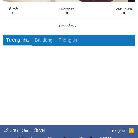
Bài viết
Lượt thích
VNB Token
0
0
0
Tìm kiếm
Tường nhà
Bài đăng
Thông tin
CNG - One
VN
Trợ giúp
R
S