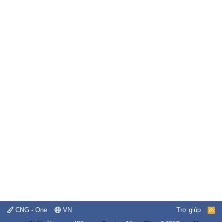
CNG - One
VN
Trợ giúp
R
S