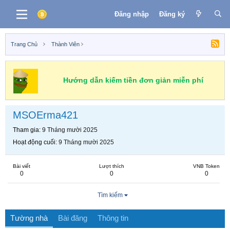
Đăng nhập
Đăng ký
Trang Chủ
Thành Viên
Hướng dẫn kiếm tiền đơn giản miễn phí
MSOErma421
Tham gia
9 Tháng mười 2025
Hoạt động cuối
9 Tháng mười 2025
Bài viết
Lượt thích
VNB Token
0
0
0
Tìm kiếm
Tường nhà
Bài đăng
Thông tin