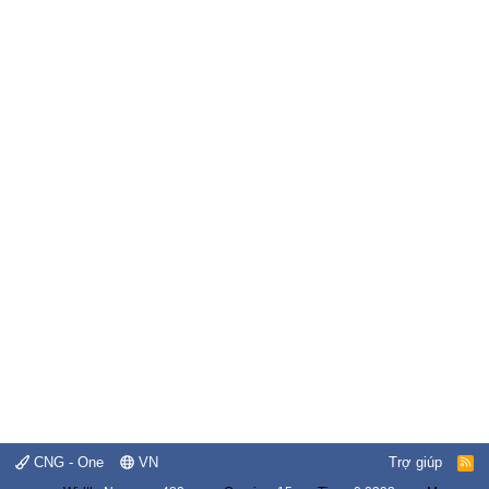
CNG - One
VN
Trợ giúp
R
S