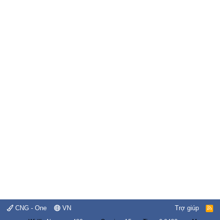
CNG - One
VN
Trợ giúp
R
S