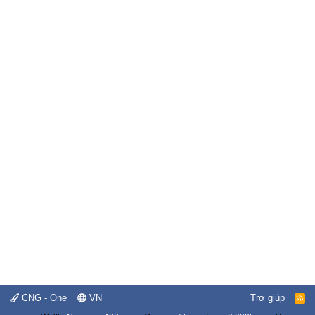
CNG - One
VN
Trợ giúp
R
S