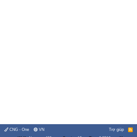
CNG - One
VN
Trợ giúp
R
S