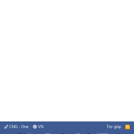
CNG - One
VN
Trợ giúp
R
S