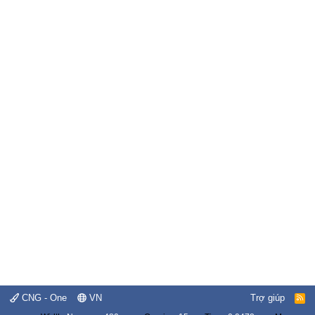
CNG - One
VN
Trợ giúp
R
S