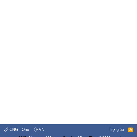
CNG - One
VN
Trợ giúp
R
S