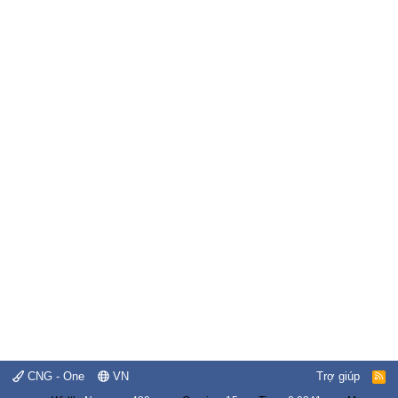
CNG - One
VN
Trợ giúp
R
S