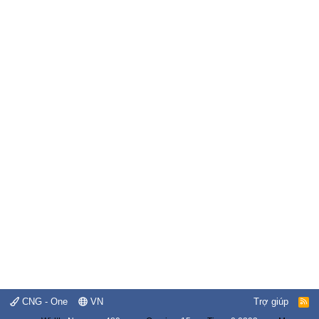
CNG - One
VN
Trợ giúp
R
S