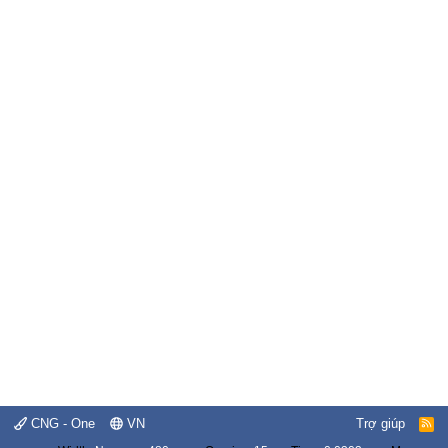
CNG - One
VN
Trợ giúp
R
S