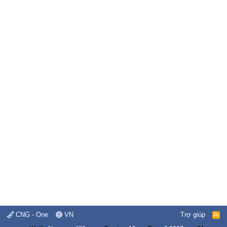
CNG - One
VN
Trợ giúp
R
S