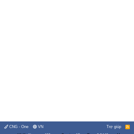
CNG - One
VN
Trợ giúp
R
S