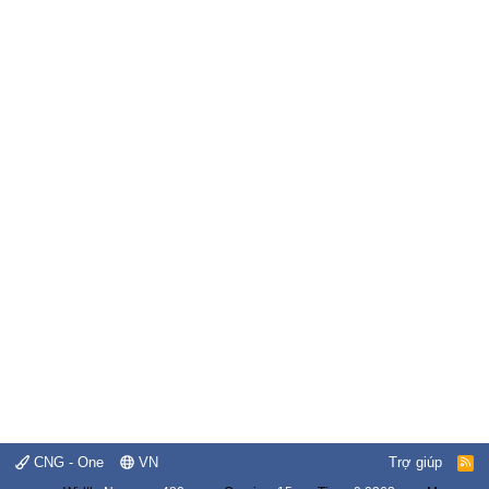
CNG - One
VN
Trợ giúp
R
S