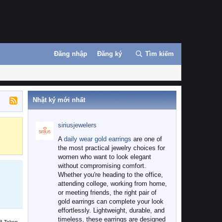
Đăng nhập
Đăng ký
Tìm kiếm
Nhật ký mới nhất
siriusjewelers
Binance
MEXC
A
daily wear gold earrings
are one of
the most practical jewelry choices for
women who want to look elegant
without compromising comfort.
Whether you're heading to the office,
attending college, working from home,
or meeting friends, the right pair of
gold earrings can complete your look
effortlessly. Lightweight, durable, and
timeless, these earrings are designed
B Token