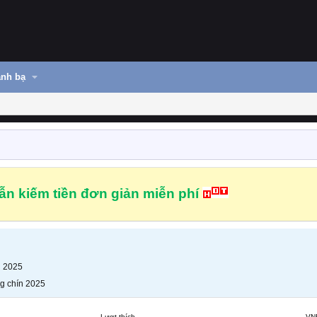
nh bạ
n kiếm tiền đơn giản miễn phí
n 2025
g chín 2025
Lượt thích
VN