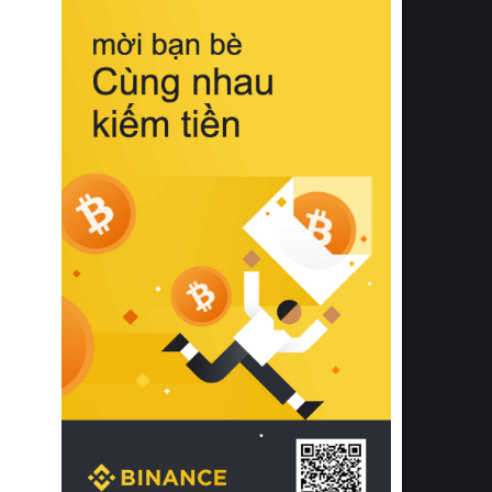
biệt từ bề mặt vải mềm mịn, khả năng
thoáng khí tuyệt vời cho đến độ đàn
hồi chuẩn xác của phần đệm nâng đỡ
cột sống.
Bên cạnh đó, việc lựa chọn các dòng
sản phẩm đạt chuẩn chất lượng quốc
tế còn giúp ngăn ngừa tình trạng kích
ứng da, hạn chế sự phát triển của vi
khuẩn và nấm mốc trong điều kiện
thời tiết nóng ẩm. Bạn có thể tìm hiểu
thêm các nghiên cứu khoa học về tác
động của giấc ngủ và môi trường
phòng ngủ đối với sức khỏe con
người tại Sleep Foundation (External
Link) để có cái nhìn toàn diện hơn.
2. Các tiêu chí vàng khi lựa chọn
chăn ga gối đệm cao cấp cho phòng
ngủ
Để sở hữu một bộ chăn ga gối đệm
cao cấp hoàn hảo cả về thẩm mỹ lẫn
công năng, người tiêu dùng cần cân
nhắc kỹ lưỡng các tiêu chí quan trọng