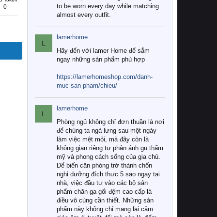
to be worn every day while matching
0
almost every outfit.
lamerhome
L
Hãy đến với lamer Home để sắm
ngay những sản phẩm phù hợp
https://lamerhomeshop.com/danh-
muc-san-pham/chieu/
lamerhome
L
Phòng ngủ không chỉ đơn thuần là nơi
để chúng ta ngả lưng sau một ngày
làm việc mệt mỏi, mà đây còn là
không gian riêng tư phản ánh gu thẩm
mỹ và phong cách sống của gia chủ.
Để biến căn phòng trở thành chốn
nghỉ dưỡng đích thực 5 sao ngay tại
nhà, việc đầu tư vào các bộ sản
phẩm chăn ga gối đệm cao cấp là
điều vô cùng cần thiết. Những sản
phẩm này không chỉ mang lại cảm