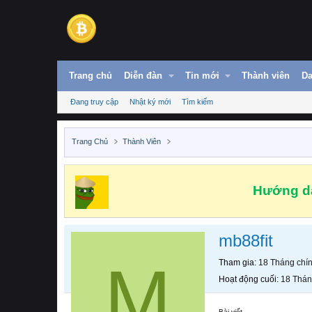
Trang chủ
Diễn đàn
Tin mới
Thành viên
Da
Đang truy cập
Nhật ký mới
Tìm kiếm
Trang Chủ
Thành Viên
Hướng dẫ
mb88fit
M
Tham gia
18 Tháng chí
Hoạt động cuối
18 Thán
Bài viết