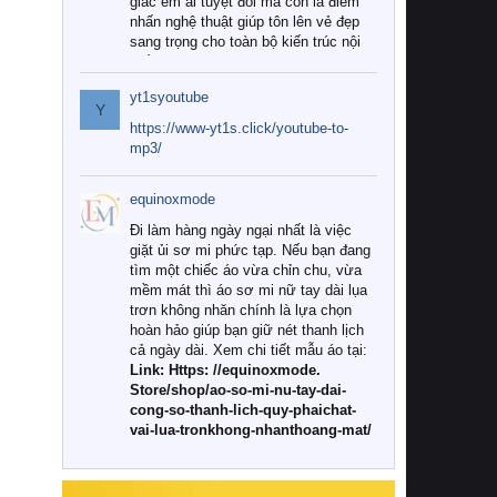
giác êm ái tuyệt đối mà còn là điểm
nhấn nghệ thuật giúp tôn lên vẻ đẹp
sang trọng cho toàn bộ kiến trúc nội
thất.
yt1syoutube
Tuy nhiên, giữa thị trường đa dạng
Y
với vô vàn thương hiệu và mẫu mã
https://www-yt1s.click/youtube-to-
như hiện nay, làm thế nào để chọn
mp3/
được những bộ chăn ga gối đệm cao
cấp thực sự chất lượng, phù hợp với
equinoxmode
khí hậu và nhu cầu sử dụng của gia
đình? Hãy cùng chúng tôi đi tìm lời
Đi làm hàng ngày ngại nhất là việc
giải đáp chi tiết qua bài viết dưới đây.
giặt ủi sơ mi phức tạp. Nếu bạn đang
tìm một chiếc áo vừa chỉn chu, vừa
1. Tại sao các gia đình hiện đại lại ưa
mềm mát thì áo sơ mi nữ tay dài lụa
chuộng chăn ga gối đệm cao cấp?
trơn không nhăn chính là lựa chọn
hoàn hảo giúp bạn giữ nét thanh lịch
Khác với các dòng sản phẩm thông
cả ngày dài. Xem chi tiết mẫu áo tại:
thường, những bộ chăn ga gối đệm
Link: Https: //equinoxmode.
cao cấp trải qua quy trình sản xuất
Store/shop/ao-so-mi-nu-tay-dai-
nghiêm ngặt từ khâu chọn lọc nguyên
cong-so-thanh-lich-quy-phaichat-
liệu tự nhiên đến công nghệ dệt
vai-lua-tronkhong-nhanthoang-mat/
nhuộm hiện đại không chứa hóa chất
độc hại. Khi sử dụng dòng sản phẩm
này, bạn sẽ cảm nhận rõ rệt sự khác