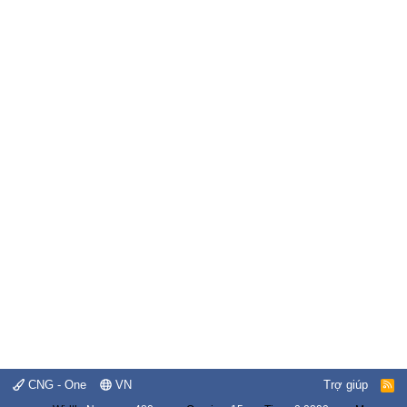
CNG - One
VN
Trợ giúp
R
S