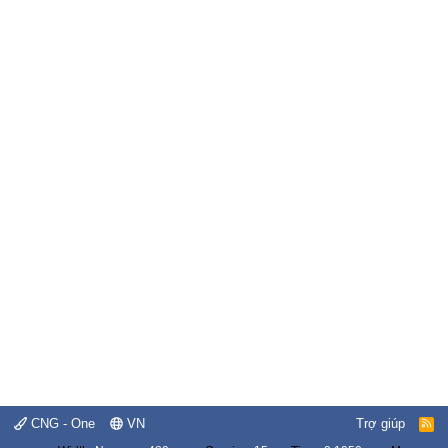
CNG - One
VN
Trợ giúp
R
S