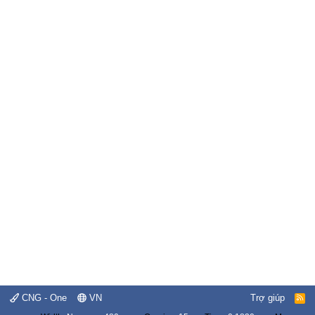
CNG - One
VN
Trợ giúp
R
S