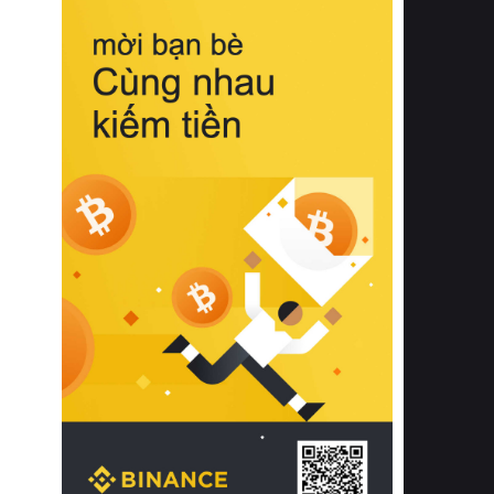
biệt từ bề mặt vải mềm mịn, khả năng
thoáng khí tuyệt vời cho đến độ đàn
hồi chuẩn xác của phần đệm nâng đỡ
cột sống.
Bên cạnh đó, việc lựa chọn các dòng
sản phẩm đạt chuẩn chất lượng quốc
tế còn giúp ngăn ngừa tình trạng kích
ứng da, hạn chế sự phát triển của vi
khuẩn và nấm mốc trong điều kiện
thời tiết nóng ẩm. Bạn có thể tìm hiểu
thêm các nghiên cứu khoa học về tác
động của giấc ngủ và môi trường
phòng ngủ đối với sức khỏe con
người tại Sleep Foundation (External
Link) để có cái nhìn toàn diện hơn.
2. Các tiêu chí vàng khi lựa chọn
chăn ga gối đệm cao cấp cho phòng
ngủ
Để sở hữu một bộ chăn ga gối đệm
cao cấp hoàn hảo cả về thẩm mỹ lẫn
công năng, người tiêu dùng cần cân
nhắc kỹ lưỡng các tiêu chí quan trọng