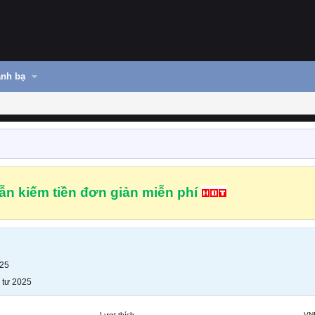
nh bạ
n kiếm tiền đơn giản miễn phí
025
 tư 2025
Lượt thích
VN