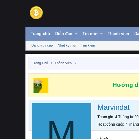
Trang chủ
Diễn đàn
Tin mới
Thành viên
Da
Đang truy cập
Nhật ký mới
Tìm kiếm
Trang Chủ
Thành Viên
Hướng dẫ
Marvindat
M
Tham gia
4 Tháng tư 2
Hoạt động cuối
7 Tháng
Bài viết