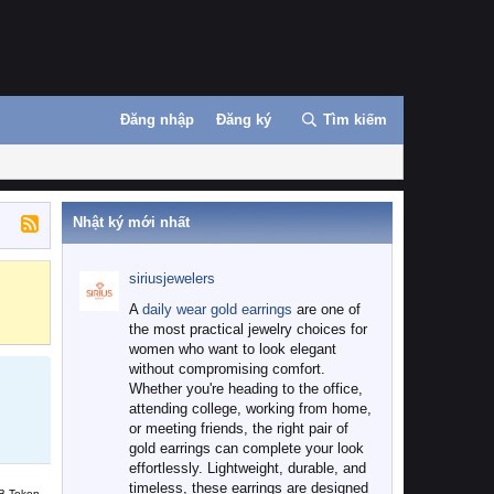
Đăng nhập
Đăng ký
Tìm kiếm
Nhật ký mới nhất
siriusjewelers
Binance
MEXC
A
daily wear gold earrings
are one of
the most practical jewelry choices for
women who want to look elegant
without compromising comfort.
Whether you're heading to the office,
attending college, working from home,
or meeting friends, the right pair of
gold earrings can complete your look
effortlessly. Lightweight, durable, and
timeless, these earrings are designed
B Token