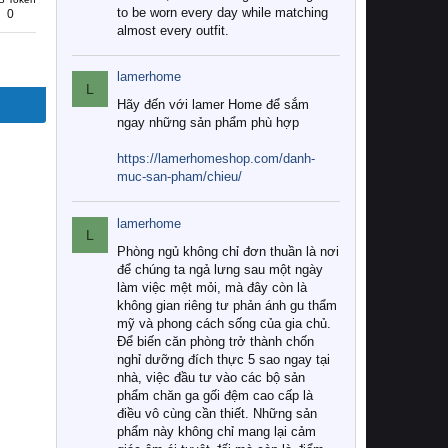
to be worn every day while matching
0
almost every outfit.
lamerhome
L
Hãy đến với lamer Home để sắm
ngay những sản phẩm phù hợp
https://lamerhomeshop.com/danh-
muc-san-pham/chieu/
lamerhome
L
Phòng ngủ không chỉ đơn thuần là nơi
để chúng ta ngả lưng sau một ngày
làm việc mệt mỏi, mà đây còn là
không gian riêng tư phản ánh gu thẩm
mỹ và phong cách sống của gia chủ.
Để biến căn phòng trở thành chốn
nghỉ dưỡng đích thực 5 sao ngay tại
nhà, việc đầu tư vào các bộ sản
phẩm chăn ga gối đệm cao cấp là
điều vô cùng cần thiết. Những sản
phẩm này không chỉ mang lại cảm