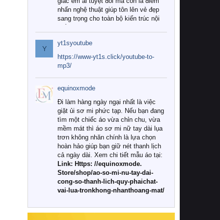
giác êm ái tuyệt đối mà còn là điểm
nhấn nghệ thuật giúp tôn lên vẻ đẹp
sang trọng cho toàn bộ kiến trúc nội
thất.
yt1syoutube
Tuy nhiên, giữa thị trường đa dạng
Y
với vô vàn thương hiệu và mẫu mã
https://www-yt1s.click/youtube-to-
như hiện nay, làm thế nào để chọn
mp3/
được những bộ chăn ga gối đệm cao
cấp thực sự chất lượng, phù hợp với
equinoxmode
khí hậu và nhu cầu sử dụng của gia
đình? Hãy cùng chúng tôi đi tìm lời
Đi làm hàng ngày ngại nhất là việc
giải đáp chi tiết qua bài viết dưới đây.
giặt ủi sơ mi phức tạp. Nếu bạn đang
tìm một chiếc áo vừa chỉn chu, vừa
1. Tại sao các gia đình hiện đại lại ưa
mềm mát thì áo sơ mi nữ tay dài lụa
chuộng chăn ga gối đệm cao cấp?
trơn không nhăn chính là lựa chọn
hoàn hảo giúp bạn giữ nét thanh lịch
Khác với các dòng sản phẩm thông
cả ngày dài. Xem chi tiết mẫu áo tại:
thường, những bộ chăn ga gối đệm
Link: Https: //equinoxmode.
cao cấp trải qua quy trình sản xuất
Store/shop/ao-so-mi-nu-tay-dai-
nghiêm ngặt từ khâu chọn lọc nguyên
cong-so-thanh-lich-quy-phaichat-
liệu tự nhiên đến công nghệ dệt
vai-lua-tronkhong-nhanthoang-mat/
nhuộm hiện đại không chứa hóa chất
độc hại. Khi sử dụng dòng sản phẩm
này, bạn sẽ cảm nhận rõ rệt sự khác