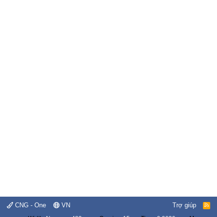
CNG - One
VN
Trợ giúp
R
S