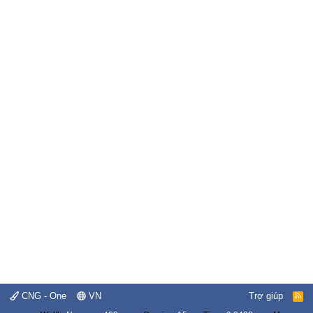
CNG - One
VN
Trợ giúp
R
S