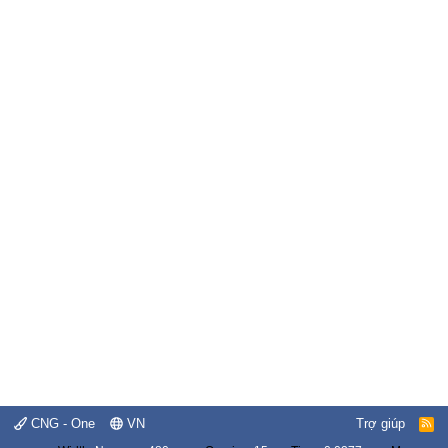
CNG - One
VN
Trợ giúp
R
S